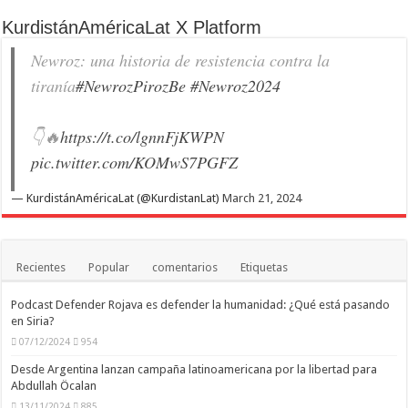
KurdistánAméricaLat X Platform
Newroz: una historia de resistencia contra la
tiranía
#NewrozPirozBe
#Newroz2024
👇🔥
https://t.co/lgnnFjKWPN
pic.twitter.com/KOMwS7PGFZ
— KurdistánAméricaLat (@KurdistanLat)
March 21, 2024
Recientes
Popular
comentarios
Etiquetas
Podcast Defender Rojava es defender la humanidad: ¿Qué está pasando
en Siria?
07/12/2024
954
Desde Argentina lanzan campaña latinoamericana por la libertad para
Abdullah Öcalan
13/11/2024
885