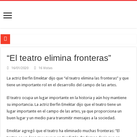
Las condiciones de Abdullah Öcalan deberían estructurarse como las de un coord
“El teatro elimina fronteras”
Transformar el proceso de paz en una solución real, democrática y permanente
“La creencia de que Irán se opone al capitalismo es errónea”
16/01/2020
16 Vistas
“La ley marco solo podrá implementarse si está dirigida por el líder Öcalan”
La actriz Berfin Emektar dijo que “el teatro elimina las fronteras” y que
tiene un importante rol en el desarrollo del campo de las artes.
En el umbral de la solución democrática
El teatro ocupa un lugar importante en la historia y aún hoy mantiene
su importancia. La actriz Berfin Emektar dijo que el teatro tiene un
lugar importante en el campo de las artes, ya que proporciona un
buen lugar y un medio para transmitir mensajes a la sociedad.
Emektar agregó que el teatro ha eliminado muchas fronteras: “El