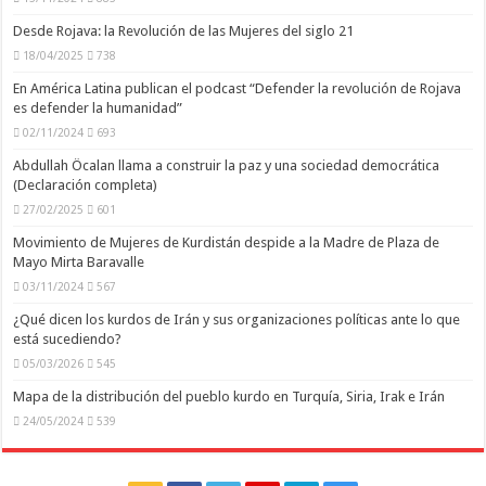
Desde Rojava: la Revolución de las Mujeres del siglo 21
18/04/2025
738
En América Latina publican el podcast “Defender la revolución de Rojava
es defender la humanidad”
02/11/2024
693
Abdullah Öcalan llama a construir la paz y una sociedad democrática
(Declaración completa)
27/02/2025
601
Movimiento de Mujeres de Kurdistán despide a la Madre de Plaza de
Mayo Mirta Baravalle
03/11/2024
567
¿Qué dicen los kurdos de Irán y sus organizaciones políticas ante lo que
está sucediendo?
05/03/2026
545
Mapa de la distribución del pueblo kurdo en Turquía, Siria, Irak e Irán
24/05/2024
539