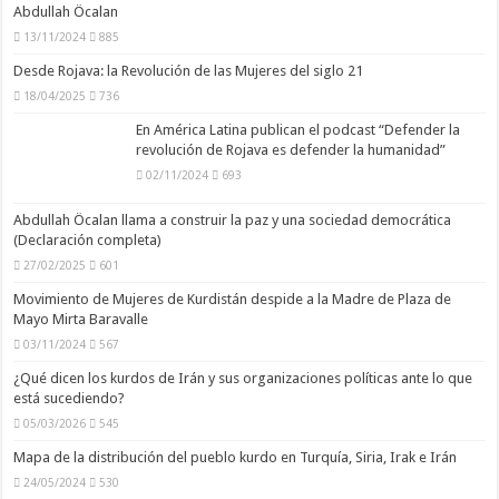
Abdullah Öcalan
13/11/2024
885
Desde Rojava: la Revolución de las Mujeres del siglo 21
18/04/2025
736
En América Latina publican el podcast “Defender la
revolución de Rojava es defender la humanidad”
02/11/2024
693
Abdullah Öcalan llama a construir la paz y una sociedad democrática
(Declaración completa)
27/02/2025
601
Movimiento de Mujeres de Kurdistán despide a la Madre de Plaza de
Mayo Mirta Baravalle
03/11/2024
567
¿Qué dicen los kurdos de Irán y sus organizaciones políticas ante lo que
está sucediendo?
05/03/2026
545
Mapa de la distribución del pueblo kurdo en Turquía, Siria, Irak e Irán
24/05/2024
530