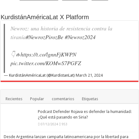
KurdistánAméricaLat X Platform
Newroz: una historia de resistencia contra la
tiranía
#NewrozPirozBe
#Newroz2024
👇🔥
https://t.co/lgnnFjKWPN
pic.twitter.com/KOMwS7PGFZ
— KurdistánAméricaLat (@KurdistanLat)
March 21, 2024
Recientes
Popular
comentarios
Etiquetas
Podcast Defender Rojava es defender la humanidad:
¿Qué está pasando en Siria?
07/12/2024
953
Desde Argentina lanzan campaña latinoamericana por la libertad para