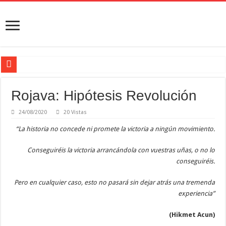
En el umbral de la solución democrática
Rojava: Hipótesis Revolución
La apuesta del PKK por la paz encuentra la primera respuesta legal de Ankara
Comienza la segunda fase del proceso de paz en Turquía
24/08/2020
20 Vistas
Nueva iniciativa de sistema en Rojava
“La historia no concede ni promete la victoria a ningún movimiento.
No hay solución sin democracia local
Conseguiréis la victoria arrancándola con vuestras uñas, o no lo
conseguiréis.
Pero en cualquier caso, esto no pasará sin dejar atrás una tremenda
experiencia”
(Hikmet Acun)